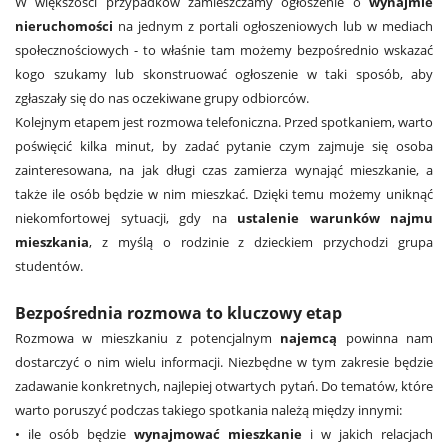
W większości przypadków zamieszczamy ogłoszenie o
wynajmie
nieruchomości
na jednym z portali ogłoszeniowych lub w mediach
społecznościowych - to właśnie tam możemy bezpośrednio wskazać
kogo szukamy lub skonstruować ogłoszenie w taki sposób, aby
zgłaszały się do nas oczekiwane grupy odbiorców.
Kolejnym etapem jest rozmowa telefoniczna. Przed spotkaniem, warto
poświęcić kilka minut, by zadać pytanie czym zajmuje się osoba
zainteresowana, na jak długi czas zamierza wynająć mieszkanie, a
także ile osób będzie w nim mieszkać. Dzięki temu możemy uniknąć
niekomfortowej sytuacji, gdy na
ustalenie warunków najmu
mieszkania
, z myślą o rodzinie z dzieckiem przychodzi grupa
studentów.
Bezpośrednia rozmowa to kluczowy etap
Rozmowa w mieszkaniu z potencjalnym
najemcą
powinna nam
dostarczyć o nim wielu informacji. Niezbędne w tym zakresie będzie
zadawanie konkretnych, najlepiej otwartych pytań. Do tematów, które
warto poruszyć podczas takiego spotkania należą między innymi:
• ile osób będzie
wynajmować mieszkanie
i w jakich relacjach