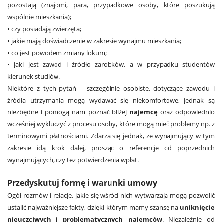
pozostają (znajomi, para, przypadkowe osoby, które poszukują
wspólnie mieszkania);
• czy posiadają zwierzęta;
• jakie mają doświadczenie w zakresie wynajmu mieszkania;
• co jest powodem zmiany lokum;
• jaki jest zawód i źródło zarobków, a w przypadku studentów
kierunek studiów.
Niektóre z tych pytań – szczególnie osobiste, dotyczące zawodu i
źródła utrzymania mogą wydawać się niekomfortowe, jednak są
niezbędne i pomogą nam poznać bliżej
najemcę
oraz odpowiednio
wcześniej wykluczyć z procesu osoby, które mogą mieć problemy np. z
terminowymi płatnościami. Zdarza się jednak, że wynajmujący w tym
zakresie idą krok dalej, prosząc o referencje od poprzednich
wynajmujących, czy też potwierdzenia wpłat.
Przedyskutuj formę i warunki umowy
Ogół rozmów i relacje, jakie się wśród nich wytwarzają mogą pozwolić
ustalić najważniejsze fakty, dzięki którym mamy szansę na
uniknięcie
nieuczciwych i problematycznych najemców
. Niezależnie od