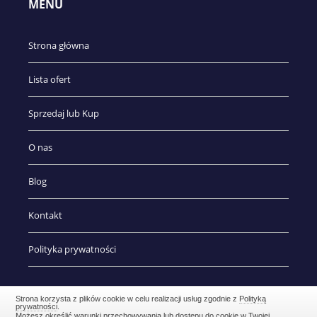
MENU
Strona główna
Lista ofert
Sprzedaj lub Kup
O nas
Blog
Kontakt
Polityka prywatności
Strona korzysta z plików cookie w celu realizacji usług zgodnie z
Polityką
prywatności
.
Możesz określić warunki przechowywania lub dostępu do cookie w Twojej