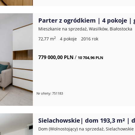
Parter z ogródkiem | 4 pokoje | 
Mieszkanie na sprzedaż, Wasilków, Białostocka
2
72,77 m
4 pokoje
2016 rok
779 000,00 PLN
/
10 704,96 PLN
Nr oferty: 751183
Sielachowskie| dom 193,3 m² | d
Dom (Wolnostojący) na sprzedaż, Sielachowskie