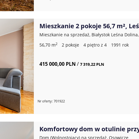
Mieszkanie 2 pokoje 56,7 m², Le
Mieszkanie na sprzedaż, Białystok Leśna Dolina
2
56,70 m
2 pokoje
4 piętro z 4
1991 rok
415 000,00 PLN
/
7 319,22 PLN
Nr oferty: 701922
Komfortowy dom w otulinie przy
Dom (Wolnostojący) na sprzedaż, Osowicze