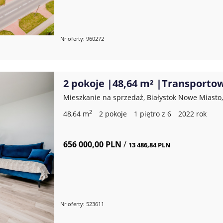
Nr oferty: 960272
2 pokoje |48,64 m² |Transporto
Mieszkanie na sprzedaż, Białystok Nowe Miasto
2
48,64 m
2 pokoje
1 piętro z 6
2022 rok
656 000,00 PLN
/
13 486,84 PLN
Nr oferty: 523611