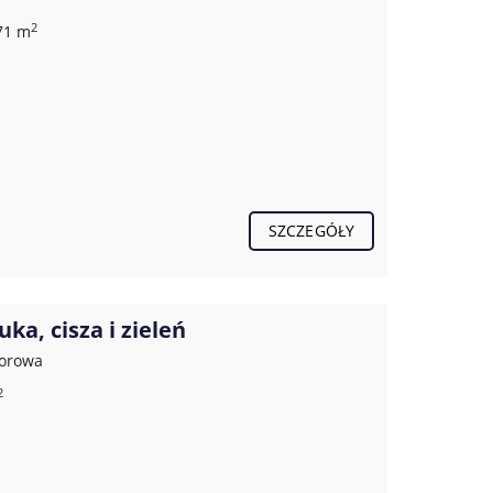
2
371 m
SZCZEGÓŁY
a, cisza i zieleń
worowa
2