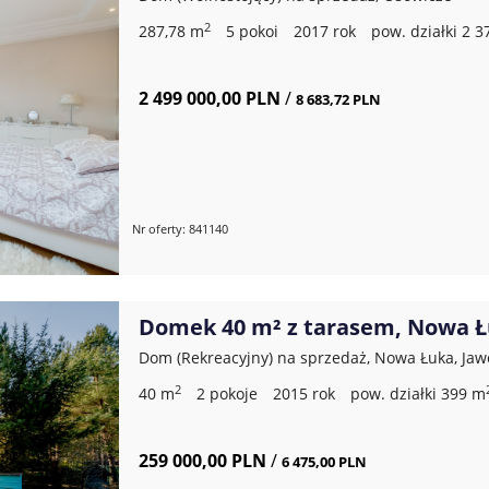
2
287,78 m
5 pokoi
2017 rok
pow. działki 2 
2 499 000,00 PLN
/
8 683,72 PLN
Nr oferty: 841140
Domek 40 m² z tarasem, Nowa Łuk
Dom (Rekreacyjny) na sprzedaż, Nowa Łuka, Ja
2
40 m
2 pokoje
2015 rok
pow. działki 399 m
259 000,00 PLN
/
6 475,00 PLN