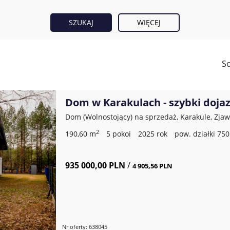
WIĘCEJ
So
Dom w Karakulach - szybki doja
Dom (Wolnostojący) na sprzedaż, Karakule, Zja
2
190,60 m
5 pokoi
2025 rok
pow. działki 75
935 000,00 PLN
/
4 905,56 PLN
Nr oferty: 638045