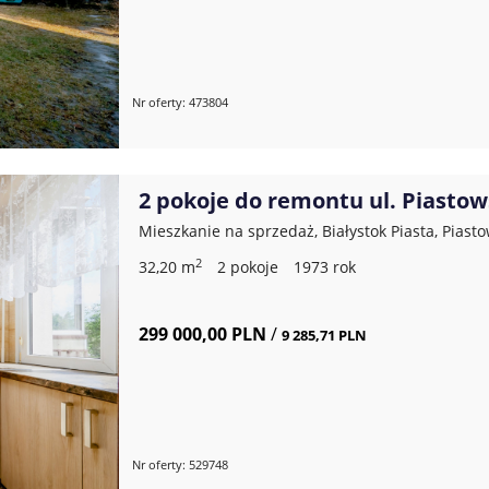
Nr oferty: 473804
2 pokoje do remontu ul. Piastow
Mieszkanie na sprzedaż, Białystok Piasta, Piast
2
32,20 m
2 pokoje
1973 rok
299 000,00 PLN
/
9 285,71 PLN
Nr oferty: 529748