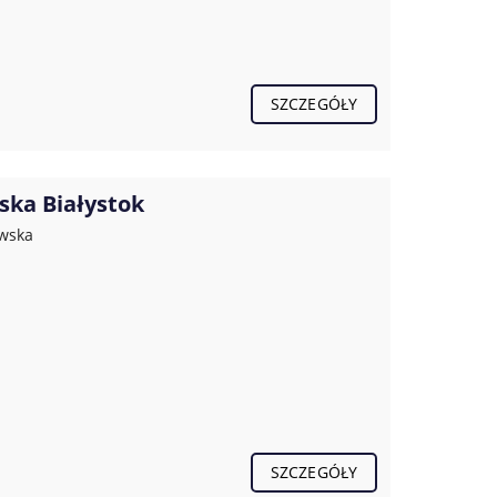
SZCZEGÓŁY
ska Białystok
owska
SZCZEGÓŁY