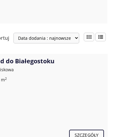
rtuj
zd do Białegostoku
wiskowa
2
0 m
SZCZEGÓŁY