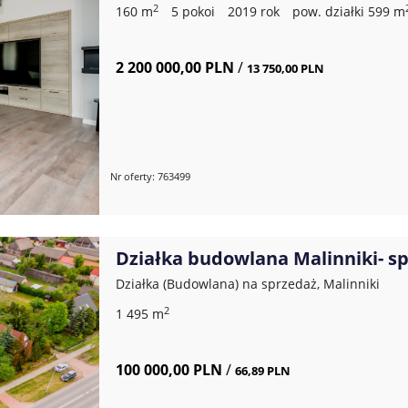
2
160 m
5 pokoi
2019 rok
pow. działki 599 m
2 200 000,00 PLN
/
13 750,00 PLN
Nr oferty: 763499
Działka budowlana Malinniki- sp
Działka (Budowlana) na sprzedaż, Malinniki
2
1 495 m
100 000,00 PLN
/
66,89 PLN