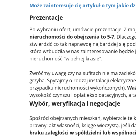
Może zainteresuje cię artykuł o tym jakie 
Prezentacje
Po wybraniu ofert, umówcie prezentacje. Z mo
nieruchomości do obejrzenia to 5-7
. Dlaczeg
stwierdzić co tak naprawdę najbardziej się pod
która wzbudziła w nas zainteresowanie będzie 
nieruchomość "w pełnej krasie".
Zwróćmy uwagę czy na sufitach nie ma zacieków
grzyba. Spytajmy o rodzaj instalacji elektryczn
przypadku nieruchomości wykończonych).
Waż
wysokość czynszu i opłat eksploatacyjnych, a t
Wybór, weryfikacja i negocjacje
Spośród obejrzanych mieszkań, wybierzcie te kt
prawny: akt własności, księgę wieczystą, jeśli 
braku zaległości w spółdzielni lub wspólnoc