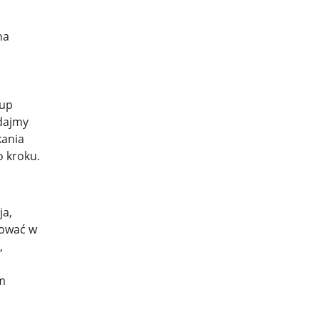
na
kup
udajmy
kania
 kroku.
ja,
nować w
,
ym