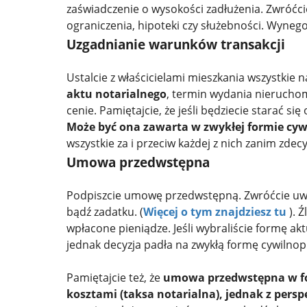
zaświadczenie o wysokości zadłużenia. Zwróćci
ograniczenia, hipoteki czy służebności. Wynego
Uzgadnianie warunków transakcji
Ustalcie z właścicielami mieszkania wszystkie 
aktu notarialnego
, termin wydania nieruchom
cenie. Pamiętajcie, że jeśli będziecie starać 
Może być ona zawarta w zwykłej formie cyw
wszystkie za i przeciw każdej z nich zanim zdec
Umowa przedwstępna
Podpiszcie umowę przedwstępną. Zwróćcie uwag
bądź zadatku. (
Więcej o tym znajdziesz tu
). 
wpłacone pieniądze. Jeśli wybraliście formę akt
jednak decyzja padła na zwykłą formę cywilnopr
Pamiętajcie też, że
umowa przedwstępna w for
kosztami (taksa notarialna), jednak z pers