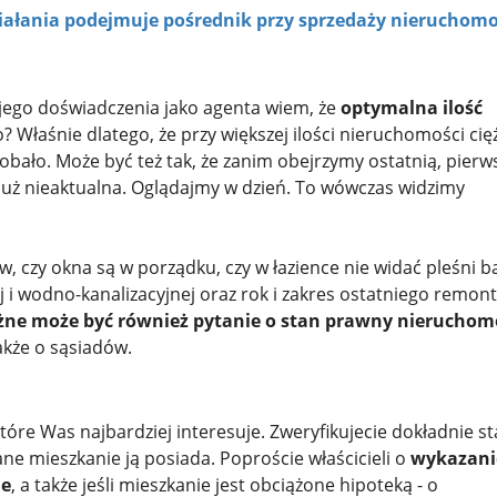
działania podejmuje pośrednik przy sprzedaży nieruchom
jego doświadczenia jako agenta wiem, że
optymalna ilość
o? Właśnie dlatego, że przy większej ilości nieruchomości cię
obało. Może być też tak, że zanim obejrzymy ostatnią, pierw
już nieaktualna. Oglądajmy w dzień. To wówczas widzimy
, czy okna są w porządku, czy w łazience nie widać pleśni b
ej i wodno-kanalizacyjnej oraz rok i zakres ostatniego remon
ne może być również pytanie o stan prawny nieruchom
akże o sąsiadów.
óre Was najbardziej interesuje. Zweryfikujecie dokładnie s
dane mieszkanie ją posiada. Poproście właścicieli o
wykazani
ie
, a także jeśli mieszkanie jest obciążone hipoteką - o