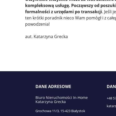
kompleksową usługę. Począwszy od poszuki
formalności z urzędami po transakcji
. Jeśli
ten krótki poradnik nieco Wam pomógł i z cał
powodzenia!
aut. Katarzyna Grecka
DANE ADRESOWE
DAN
Biuro Nieruchomości In-Home
+48 5
Katarzyna Grecka
katar
Grochowa 11/3, 15-423 Białystok