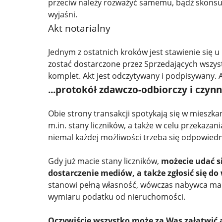
przeciw należy rozważyć samemu, bądź skonsu
wyjaśni.
Akt notarialny
Jednym z ostatnich kroków jest stawienie się 
zostać dostarczone przez Sprzedających wszyst
komplet. Akt jest odczytywany i podpisywany. A
...protokół zdawczo-odbiorczy i czyn
Obie strony transakcji spotykają się w mieszk
m.in. stany liczników, a także w celu przekaza
niemal każdej możliwości trzeba się odpowiedni
Gdy już macie stany liczników,
możecie udać s
dostarczenie mediów, a także zgłosić się do
stanowi pełną własność, wówczas nabywca ma 14
wymiaru podatku od nieruchomości.
Oczywiście wszystko może za Was załatwić 