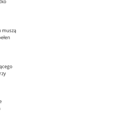
tko
tu muszą
pełen
jącego
rzy
e
a