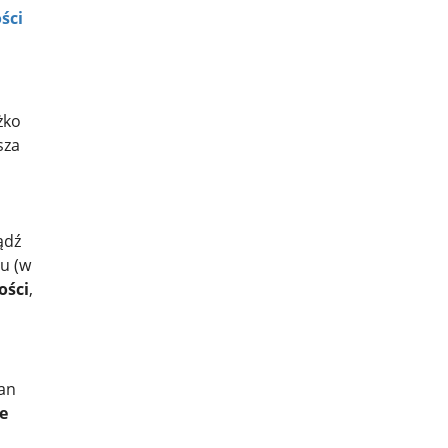
ości
żko
sza
ądź
tu (w
ości
,
tan
e