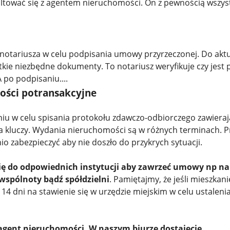
ltować się z agentem nieruchomości. On z pewnością wszys
u notariusza w celu podpisania umowy przyrzeczonej. Do ak
kie niezbędne dokumenty. To notariusz weryfikuje czy jest 
 po podpisaniu....
ności potransakcyjne
aniu w celu spisania protokołu zdawczo-odbiorczego zawiera
nia kluczy. Wydania nieruchomości są w różnych terminach. P
o zabezpieczyć aby nie doszło do przykrych sytuacji.
ię do odpowiednich instytucji aby zawrzeć umowy np na
 wspólnoty bądź spółdzielni
. Pamiętajmy, że jeśli mieszkani
 dni na stawienie się w urzędzie miejskim w celu ustaleni
agent nieruchomości. W naszym biurze dostajecie