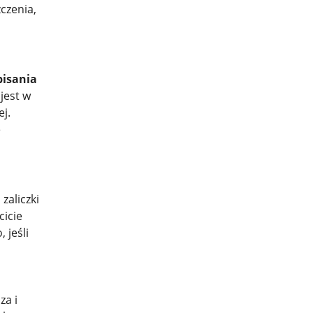
czenia,
pisania
jest w
j.
e
zaliczki
cicie
 jeśli
za i