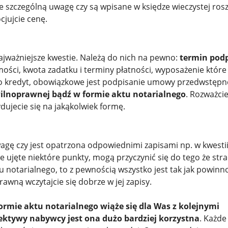
e szczególną uwagę czy są wpisane w księdze wieczystej rosz
cjujcie cenę.
najważniejsze kwestie. Należą do nich na pewno:
termin pod
ości, kwota zadatku i terminy płatności, wyposażenie które 
się o kredyt, obowiązkowe jest podpisanie umowy przedwstępne
ilnoprawnej bądź w formie aktu notarialnego
. Rozważci
ydujecie się na jakąkolwiek formę.
ę czy jest opatrzona odpowiednimi zapisami np. w kwestii 
Źle ujęte niektóre punkty, mogą przyczynić się do tego że stra
u notarialnego, to z pewnością wszystko jest tak jak powinno,
awną wczytajcie się dobrze w jej zapisy.
mie aktu notarialnego wiąże się dla Was z kolejnymi
pektywy nabywcy jest ona dużo bardziej korzystna
. Każde 