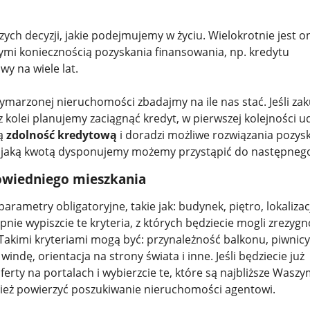
ych decyzji, jakie podejmujemy w życiu. Wielokrotnie jest o
ymi koniecznością pozyskania finansowania, np. kredytu
y na wiele lat.
marzonej nieruchomości zbadajmy na ile nas stać. Jeśli za
i z kolei planujemy zaciągnąć kredyt, w pierwszej kolejności 
zą
zdolność kredytową
i doradzi możliwe rozwiązania pozys
 jaką kwotą dysponujemy możemy przystąpić do następnego
owiedniego mieszkania
arametry obligatoryjne, takie jak: budynek, piętro, lokalizac
pnie wypiszcie te kryteria, z których będziecie mogli zrezyg
 Takimi kryteriami mogą być: przynależność balkonu, piwnicy
dę, orientacja na strony świata i inne. Jeśli będziecie już
ferty na portalach i wybierzcie te, które są najbliższe Wasz
ież powierzyć poszukiwanie nieruchomości agentowi.