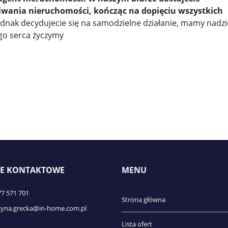
wania nieruchomości, kończąc na dopięciu wszystkich
 jednak decydujecie się na samodzielne działanie, mamy nadzie
ego serca życzymy
E KONTAKTOWE
MENU
77 571 701
Strona główna
zyna.grecka@in-home.com.pl
Lista ofert