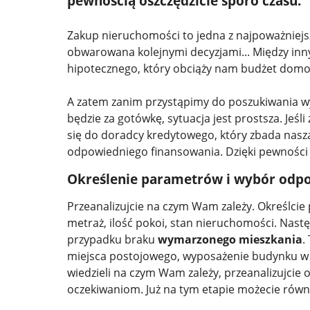
pewnością oszczędzicie sporo czasu.
Zakup nieruchomości to jedna z najpoważniejsz
obwarowana kolejnymi decyzjami... Między inn
hipotecznego, który obciąży nam budżet domow
A zatem zanim przystąpimy do poszukiwania wy
będzie za gotówkę, sytuacja jest prostsza. Jeśl
się do doradcy kredytowego, który zbada nas
odpowiedniego finansowania. Dzięki pewności
Określenie parametrów i wybór odp
Przeanalizujcie na czym Wam zależy. Określcie p
metraż, ilość pokoi, stan nieruchomości. Nastę
przypadku braku
wymarzonego mieszkania
.
miejsca postojowego, wyposażenie budynku w win
wiedzieli na czym Wam zależy, przeanalizujcie o
oczekiwaniom. Już na tym etapie możecie równ