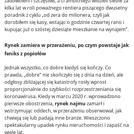
zadowoleni i szczęśliwi, a ci ambitniejsi widzieli siebie za
kilka lat w roli poważnego rentiera piszącego dwusetny
poradnik z cyklu „od zera do milionera, czyli jak
dorobiłem się kasy, wstając o godzinie czwartej rano i
kupując już o szóstej dziesiąte mieszkanie na wynajem”.
Rynek zamiera w przerażeniu, po czym powstaje jak
feniks z popiołów
Jednak wszystko, co dobre kiedyś się kończy. Co
prawda, „dobre” nie skończyło się z dnia na dzień, ale
odgłosy zbliżającej się katastrofy rosły wprost
proporcjonalnie do szybkości rozprzestrzeniania się
koronawirusa. Kiedy w marcu 2020 r. wprowadzono
pierwsze obostrzenia,
rynek najmu
zamarł i
wstrzymując oddech, w przerażeniu obserwował, jak
chwieją się lub padają inne branże. Wieszczono
spektakularny upadek rynku nieruchomości i zapaść na
wiele lat.