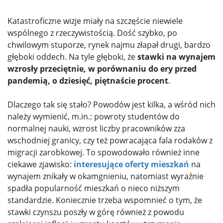
Katastroficzne wizje miały na szczęście niewiele
wspólnego z rzeczywistością. Dość szybko, po
chwilowym stuporze, rynek najmu złapał drugi, bardzo
głęboki oddech. Na tyle głęboki, że
stawki na wynajem
wzrosły przeciętnie, w porównaniu do ery przed
pandemią, o dziesięć, piętnaście procent
.
Dlaczego tak się stało? Powodów jest kilka, a wśród nich
należy wymienić, m.in.: powroty studentów do
normalnej nauki, wzrost liczby pracowników zza
wschodniej granicy, czy też powracająca fala rodaków z
migracji zarobkowej. To spowodowało również inne
ciekawe zjawisko:
interesujące oferty mieszkań
na
wynajem znikały w okamgnieniu, natomiast wyraźnie
spadła popularność mieszkań o nieco niższym
standardzie. Koniecznie trzeba wspomnieć o tym, że
stawki czynszu poszły w górę również z powodu