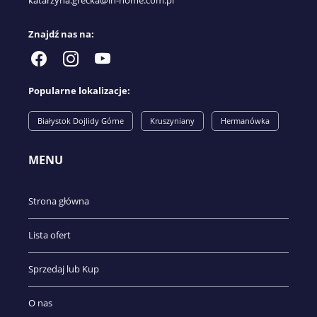
katarzyna.grecka@in-home.com.pl
Znajdź nas na:
Popularne lokalizacje:
Białystok Dojlidy Górne
Kruszyniany
Hermanówka
MENU
Strona główna
Lista ofert
Sprzedaj lub Kup
O nas